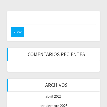
Buscar:
COMENTARIOS RECIENTES
ARCHIVOS
abril 2026
septiembre 2025