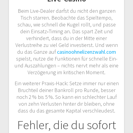
Beim Live-Dealer darfst du nicht den ganzen
Tisch starren. Beobachte das Spieltempo,
schau, wie schnell die Kugel rollt, und passe
dein Einsatz‑Timing an. Das spart Zeit und
verhindert, dass du in der Mitte einer
Verlustreihe zu viel Geld investierst. Und wenn
du das Ganze auf
casinoohnelizenzwahl.com
spielst, nutze die Funktionen für schnelle Ein-
und Auszahlungen – nichts nervt mehr als eine
Verzögerung im kritischen Moment.
Ein weiterer Praxis-Hack: Setze immer nur einen
Bruchteil deiner Bankroll pro Runde, besser
noch 2 % bis 5 %. So kann ein schlechter Lauf
von zehn Verlusten hinter dir bleiben, ohne
dass du das gesamte Kapital verschleudest.
Fehler, die du sofort