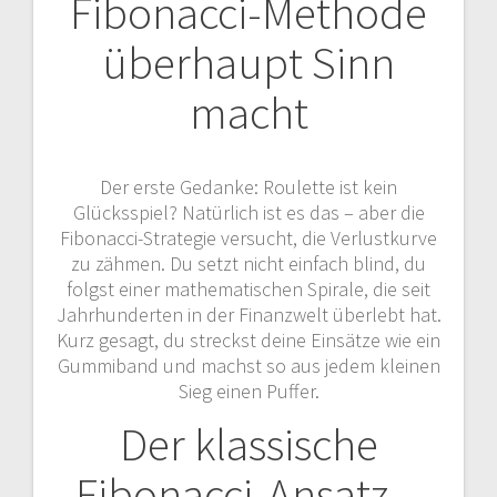
Fibonacci-Methode
überhaupt Sinn
macht
Der erste Gedanke: Roulette ist kein
Glücksspiel? Natürlich ist es das – aber die
Fibonacci-Strategie versucht, die Verlustkurve
zu zähmen. Du setzt nicht einfach blind, du
folgst einer mathematischen Spirale, die seit
Jahrhunderten in der Finanzwelt überlebt hat.
Kurz gesagt, du streckst deine Einsätze wie ein
Gummiband und machst so aus jedem kleinen
Sieg einen Puffer.
Der klassische
Fibonacci-Ansatz –