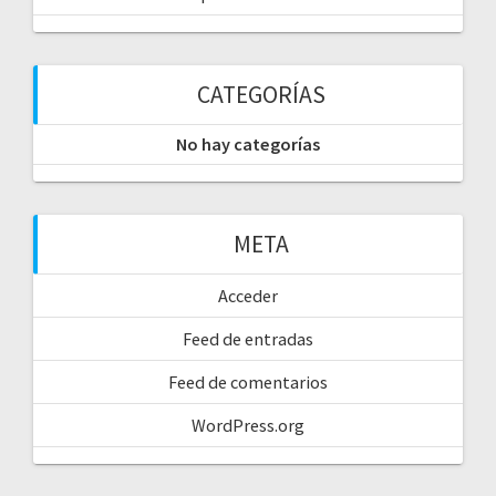
CATEGORÍAS
No hay categorías
META
Acceder
Feed de entradas
Feed de comentarios
WordPress.org