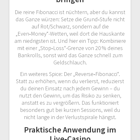
Die reine Fibonacci ist nüchtern, aber du kannst
das Ganze würzen: Setze die Grund‑Stufe nicht
auf Rot/Schwarz, sondern auf die
„Even‑Money“-Wetten, weil dort die Hauskante
am niedrigsten ist. Und hier ein Tipp: Kombiniere
mit einer „Stop‑Loss“-Grenze von 20 % deines
Bankrolls, sonst wird das Ganze schnell zum
Geldschlauch.
Ein weiteres Spice: Der „Reverse‑Fibonacci“.
Statt zu erhöhen, wenn du verlierst, reduzierst
du deinen Einsatz nach jedem Gewinn – du
nutzt den Gewinn, um das Risiko zu senken,
anstatt es zu vergrößern. Das funktioniert
besonders gut bei kurzen Sessions, weil du
nicht lange in der Verlustspirale hängst.
Praktische Anwendung im
Live‑Casino