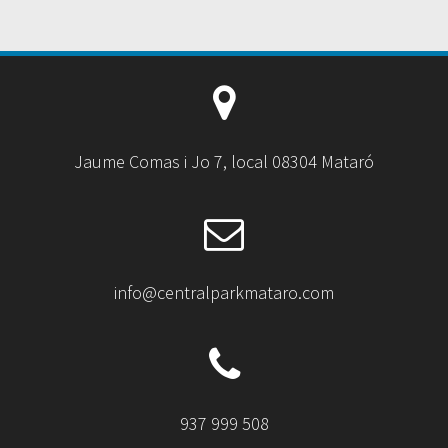
Jaume Comas i Jo 7, local 08304 Mataró
info@centralparkmataro.com
937 999 508